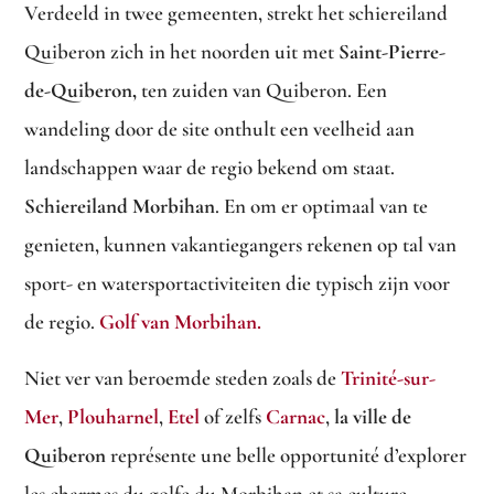
Verdeeld in twee gemeenten, strekt het schiereiland
Quiberon zich in het noorden uit met
Saint-Pierre-
de-Quiberon,
ten zuiden van Quiberon. Een
wandeling door de site onthult een veelheid aan
landschappen waar de regio bekend om staat.
Schiereiland Morbihan
. En om er optimaal van te
genieten, kunnen vakantiegangers rekenen op tal van
sport- en watersportactiviteiten die typisch zijn voor
de regio.
Golf van Morbihan.
Niet ver van beroemde steden zoals de
Trinité-sur-
Mer
,
Plouharnel
,
Etel
of zelfs
Carnac
,
la ville de
Quiberon
représente une belle opportunité d’explorer
les charmes du golfe du Morbihan et sa culture