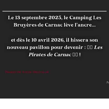
Le 13 septembre 2025, le Camping Les
Bruyères de Carnac lève l’ancre…
et dès le 10 avril 2026, il hissera son
nouveau pavillon pour devenir :
🏴‍☠️
Les
Pirates de Carnac
🏴‍☠️ !
Productie: Iconic-Digital.fr
A