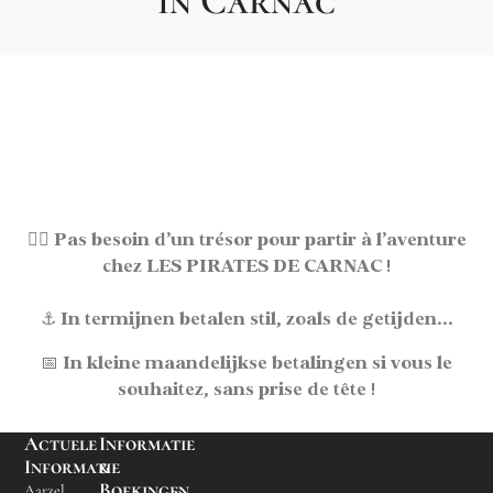
in Carnac
🏴‍☠️
Pas besoin d’un trésor pour partir à l’aventure
chez LES PIRATES DE CARNAC !
⚓
In termijnen betalen
stil, zoals de getijden...
📅
In kleine maandelijkse betalingen
si vous le
souhaitez, sans prise de tête !
Actuele
Informatie
Informatie
&
Boekingen
Aarzel