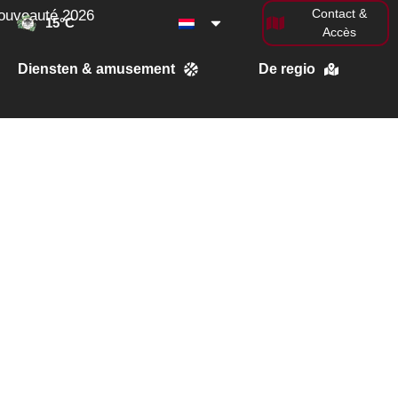
Contact &
ouveauté 2026
15
°C
Accès
Diensten & amusement
De regio