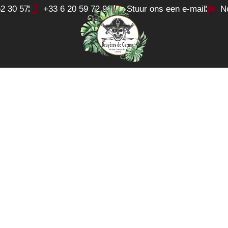
52 30 57
+33 6 20 59 72 96
Stuur ons een e-mail
N