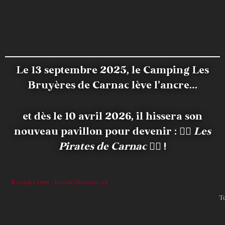
Le 13 septembre 2025, le Camping Les
Bruyères de Carnac lève l’ancre…
et dès le 10 avril 2026, il hissera son
nouveau pavillon pour devenir :
🏴‍☠️
Les
Pirates de Carnac
🏴‍☠️ !
Réalisation : Iconic-Digital.fr
T