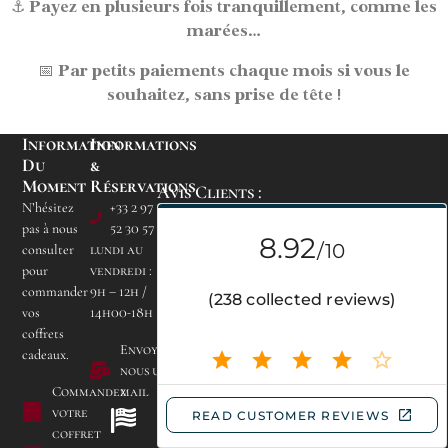
⚓
Payez en plusieurs fois
tranquillement, comme les
marées…
📅
Par petits paiements chaque mois
si vous le
souhaitez, sans prise de tête !
Information
Informations
Du
&
Moment
Réservations
Avis Clients :
N’hésitez
+33 2 97
pas à nous
52 30 57
consulter
lundi au
pour
vendredi :
commander
9h – 12h /
vos
14h00-18h
Camping Les Bruyères
coffrets
de Carnac
Envoyez
cadeaux.
Lieu dit Kerogile -
nous un
56340 CARNAC
Commandez
mail
votre
coffret