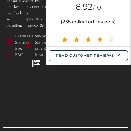
konsultieren,
Montag
um Ihre
bis Freitag
Geschenksets
:
zu
9h - 12h /
Campingplatz Les
bestellen.
14h00-18h
Bruyères de Carnac
Lieu dit Kerogile -
Bestellen
Senden
56340 CARNAC
Sie Ihre
Sie uns
Box
eine E-
FAQ
Mail