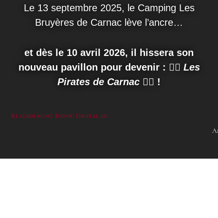
Le 13 septembre 2025, le Camping Les
Bruyères de Carnac lève l’ancre…
et dès le 10 avril 2026, il hissera son
nouveau pavillon pour devenir :
🏴‍☠️
Les
Pirates de Carnac
🏴‍☠️ !
Realisierung: Iconic-Digital.de
A