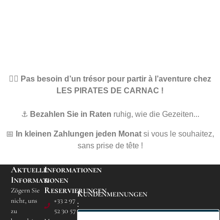
🏴‍☠️
Pas besoin d’un trésor pour partir à l’aventure chez
LES PIRATES DE CARNAC !
⚓
Bezahlen Sie in Raten
ruhig, wie die Gezeiten...
📅
In kleinen Zahlungen jeden Monat
si vous le souhaitez,
sans prise de tête !
Aktuelle
Informationen
Informationen
&
Reservierungen
Zögern Sie
Kundenmeinungen
nicht, uns
+33 2 97
:
zu
52 30 57