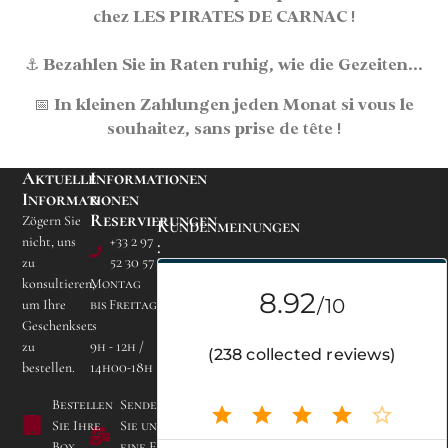
chez LES PIRATES DE CARNAC !
⚓
Bezahlen Sie in Raten
ruhig, wie die Gezeiten...
📅
In kleinen Zahlungen jeden Monat
si vous le
souhaitez, sans prise de tête !
Aktuelle
Informationen
Informationen
&
Reservierungen
Zögern Sie
Kundenmeinungen
nicht, uns
+33 2 97
:
zu
52 30 57
konsultieren,
Montag
um Ihre
bis Freitag
Geschenksets
:
zu
9h - 12h /
Campingplatz Les
bestellen.
14h00-18h
Bruyères de Carnac
Lieu dit Kerogile -
Bestellen
Senden
56340 CARNAC
Sie Ihre
Sie uns
Box
eine E-