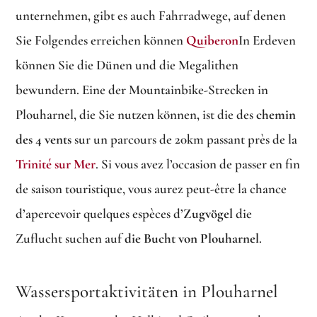
unternehmen, gibt es auch Fahrradwege, auf denen
Sie Folgendes erreichen können
Quiberon
In Erdeven
können Sie die Dünen und die Megalithen
bewundern. Eine der Mountainbike-Strecken in
Plouharnel, die Sie nutzen können, ist die des
chemin
des 4 vents
sur un parcours de 20km passant près de la
Trinité sur Mer
. Si vous avez l’occasion de passer en fin
de saison touristique, vous aurez peut-être la chance
d’apercevoir quelques espèces d’
Zugvögel
die
Zuflucht suchen auf
die Bucht von Plouharnel
.
Wassersportaktivitäten in Plouharnel