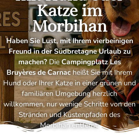
Katze im
Morbihan
Haben Sie Lust, mit Ihrem vierbeinigen
Freund in der Südbretagne Urlaub zu
machen?
Die
Campingplatz Les
Bruyères de Carnac
heißt Sie mit Ihrem
Hund oder Ihrer Katze in einer grünen und
familiären Umgebung herzlich
willkommen, nur wenige Schritte von den
Stränden und Küstenpfaden des
Morbihan entfernt.