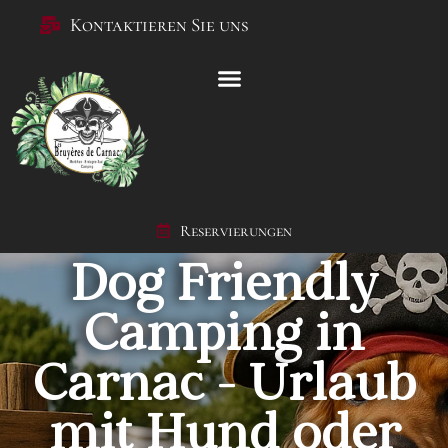
Kontaktieren Sie uns
Reservierungen
Dog Friendly
Camping in
Carnac - Urlaub
mit Hund oder