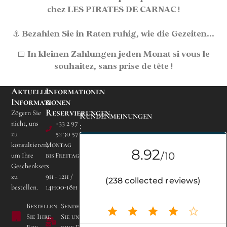
chez LES PIRATES DE CARNAC !
⚓
Bezahlen Sie in Raten
ruhig, wie die Gezeiten...
📅
In kleinen Zahlungen jeden Monat
si vous le
souhaitez, sans prise de tête !
Aktuelle
Informationen
Informationen
&
Reservierungen
Zögern Sie
Kundenmeinungen
nicht, uns
+33 2 97
:
zu
52 30 57
konsultieren,
Montag
um Ihre
bis Freitag
Geschenksets
:
zu
9h - 12h /
Campingplatz Les
bestellen.
14h00-18h
Bruyères de Carnac
Lieu dit Kerogile -
Bestellen
Senden
56340 CARNAC
Sie Ihre
Sie uns