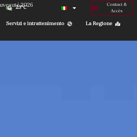
Contact &
uveauté 2026
23
°C
Accès
Servizi e intrattenimento
La Regione