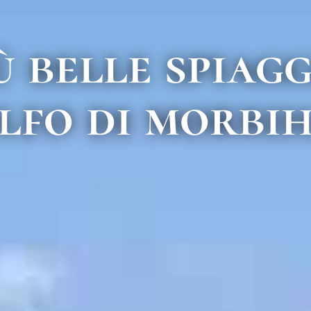
ù belle spiag
lfo di morbi