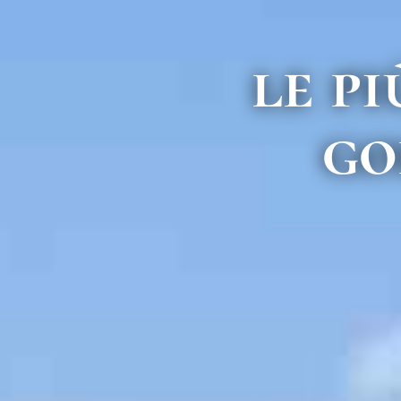
le pi
go