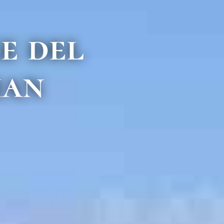
ge del
han