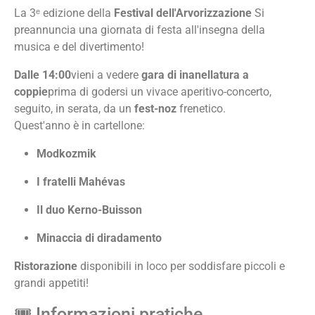
La 3ᵉ edizione della
Festival dell'Arvorizzazione
Si
preannuncia una giornata di festa all'insegna della
musica e del divertimento!
Dalle 14:00
vieni a vedere
gara di inanellatura a
coppie
prima di godersi un vivace aperitivo-concerto,
seguito, in serata, da un
fest-noz
frenetico.
Quest'anno è in cartellone:
Modkozmik
I fratelli Mahévas
Il duo Kerno-Buisson
Minaccia di diradamento
Ristorazione
disponibili in loco per soddisfare piccoli e
grandi appetiti!
🎟️ Informazioni pratiche