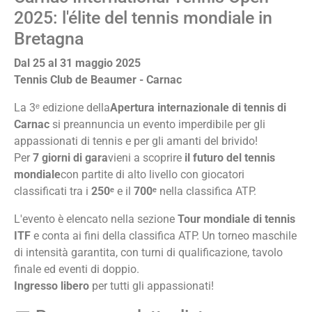
2025: l'élite del tennis mondiale in
Bretagna
Dal 25 al 31 maggio 2025
Tennis Club de Beaumer - Carnac
La 3ᵉ edizione della
Apertura internazionale di tennis di
Carnac
si preannuncia un evento imperdibile per gli
appassionati di tennis e per gli amanti del brivido!
Per
7 giorni di gara
vieni a scoprire
il futuro del tennis
mondiale
con partite di alto livello con giocatori
classificati tra i
250ᵉ
e il
700ᵉ
nella classifica ATP.
L'evento è elencato nella sezione
Tour mondiale di tennis
ITF
e conta ai fini della classifica ATP. Un torneo maschile
di intensità garantita, con turni di qualificazione, tavolo
finale ed eventi di doppio.
Ingresso libero
per tutti gli appassionati!