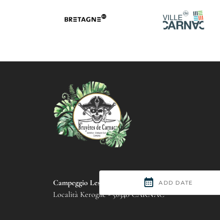
Campeggio Les Bruyères de Carnac
Località Kerogile - 56340 CARNAC