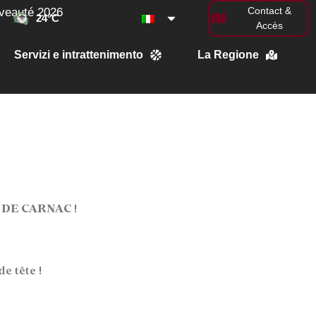
Contact &
veauté 2026
24
°C
Accès
Servizi e intrattenimento
La Regione
S DE CARNAC !
e tête !