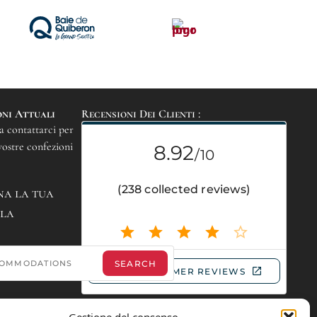
oni Attuali
Recensioni Dei Clienti :
a contattarci per
vostre confezioni
na la tua
ola