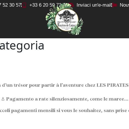
7 52 30 57
+33 6 20 59 72 96
Inviaci un'e-mail
Nou
ategoria
 d’un trésor pour partir à l’aventure chez LES PIRATE
⚓
Pagamento a rate
silenziosamente, come le maree...
iccoli pagamenti mensili
si vous le souhaitez, sans prise d