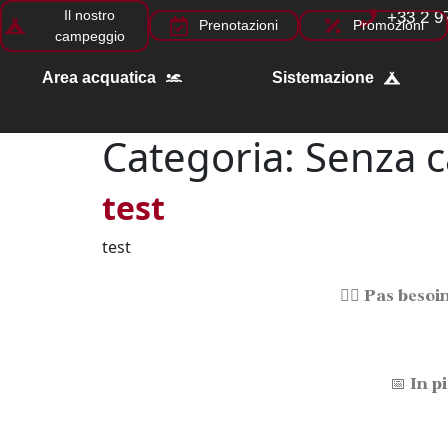
Il nostro
+33 2 9
Prenotazioni
Promozioni
campeggio
Area acquatica
Sistemazione
Categoria:
Senza c
test
test
🏴‍☠️
Pas besoin
📅
In p