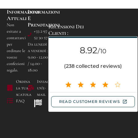
Informazioni
Informazioni
Attuali
E
Prenotazioni
Non
Recensioni Dei
esitate a
+33 2 97
Clienti :
contattarci
52 30 57
per
Da lunedì
ordinare le
a venerdì :
vostre
9.00 - 12.00
confezioni
/ 14.00 -
Campeggio Les
regalo.
18.00
Bruyères de Carnac
Località Kerogile -
Ordina
Inviaci
56340 CARNAC
la tua
un'e-
scatola
mail
FAQ