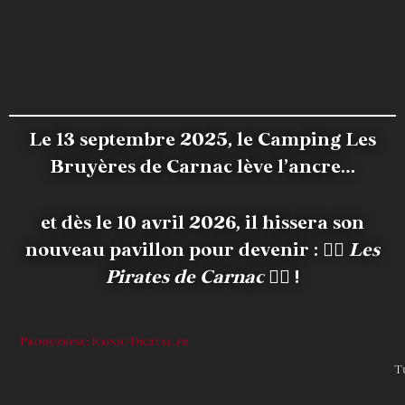
Le 13 septembre 2025, le Camping Les
Bruyères de Carnac lève l’ancre…
et dès le 10 avril 2026, il hissera son
nouveau pavillon pour devenir :
🏴‍☠️
Les
Pirates de Carnac
🏴‍☠️ !
Produzione: Iconic-Digital.fr
Tu