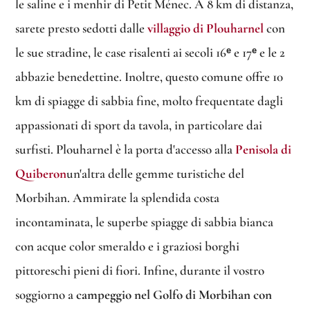
le saline e i menhir di Petit Ménec. A 8 km di distanza,
sarete presto sedotti dalle
villaggio di Plouharnel
con
le sue stradine, le case risalenti ai secoli 16ᵉ e 17ᵉ e le 2
abbazie benedettine. Inoltre, questo comune offre 10
km di spiagge di sabbia fine, molto frequentate dagli
appassionati di sport da tavola, in particolare dai
surfisti. Plouharnel è la porta d'accesso alla
Penisola di
Quiberon
un'altra delle gemme turistiche del
Morbihan. Ammirate la splendida costa
incontaminata, le superbe spiagge di sabbia bianca
con acque color smeraldo e i graziosi borghi
pittoreschi pieni di fiori. Infine, durante il vostro
soggiorno a
campeggio nel Golfo di Morbihan con