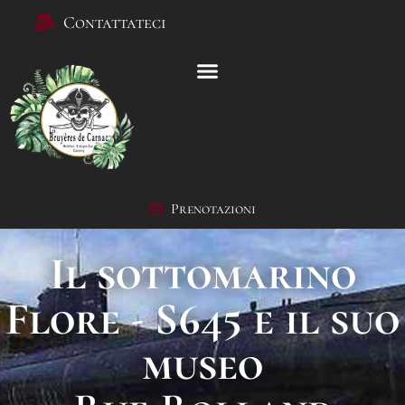
Contattateci
Prenotazioni
Il sottomarino
Flore - S645 e il suo
museo