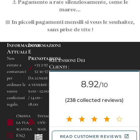
⚓
Pagamento a rate
silenziosamente, come le
maree...
📅
In piccoli pagamenti mensili
si vous le souhaitez,
sans prise de tête !
Informazioni
Informazioni
Attuali
E
Prenotazioni
Non
Recensioni Dei
esitate a
+33 2 97
Clienti :
contattarci
52 30 57
per
Da lunedì
ordinare le
a venerdì :
vostre
9.00 - 12.00
confezioni
/ 14.00 -
Campeggio Les
regalo.
18.00
Bruyères de Carnac
Località Kerogile -
Ordina
Inviaci
56340 CARNAC
la tua
un'e-
scatola
mail
FAQ