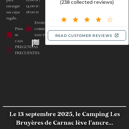
Camping Les Bruyères
encargar
14.00 h -
de Carnac
sus cajas
18.00 h
Lieu dit Kerogile -
regalo.
56340 CARNAC
Envíenos un
Pida
correo
su
electrónico
caja
PREGUNTAS
FRECUENTES
Le 13 septembre 2025, le Camping Les
Bruyères de Carnac lève l’ancre…