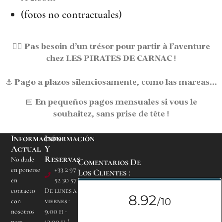
(fotos no contractuales)
🏴‍☠️
Pas besoin d’un trésor pour partir à l’aventure
chez LES PIRATES DE CARNAC !
⚓
Pago a plazos
silenciosamente, como las mareas...
📅
En pequeños pagos mensuales
si vous le
souhaitez, sans prise de tête !
Información
Información
Actual
Y
Reservas
No dude
Comentarios De
en ponerse
+33 2 97
Los Clientes :
en
52 30 57
contacto
De lunes a
con
viernes :
nosotros
9.00 h -
para
12.00 h /