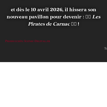
et dès le 10 avril 2026, il hissera son
nouveau pavillon pour devenir :
🏴‍☠️
Les
Pirates de Carnac
🏴‍☠️ !
Producción: Iconic-Digital.fr
T